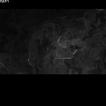
กับเรา